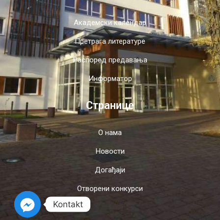
Академски календар
Претрага литературе
Распоред предавања
Информатор
Странице
О нама
Новости
Догађаји
Отворени конкурси
Kontakt