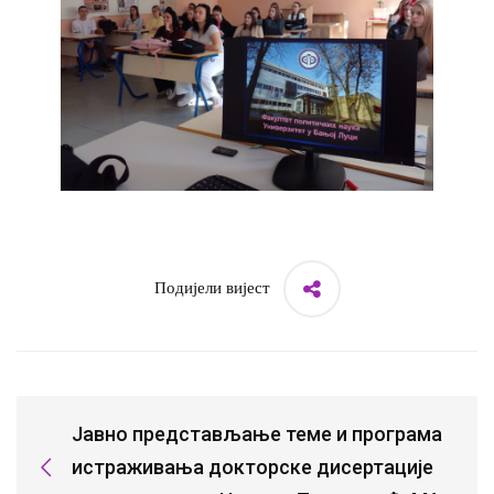
Подијели вијест
Јавно представљање теме и програма
истраживања докторске дисертације