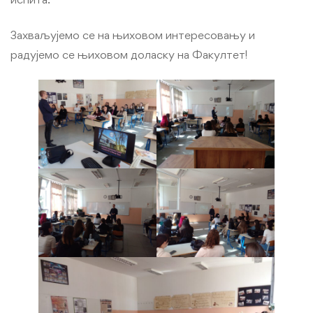
Захваљујемо се на њиховом интересовању и
радујемо се њиховом доласку на Факултет!