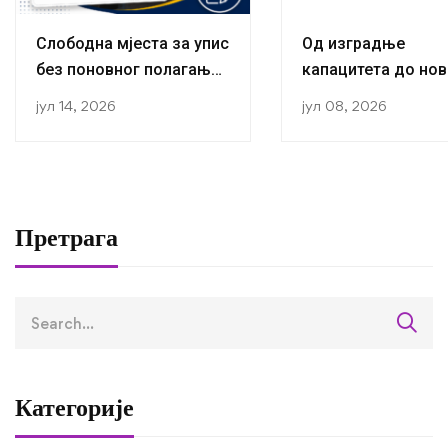
Слободна мјеста за упис
Од изградње
без поновног полагања
капацитета до нов
пријемног
публикација:
јул 14, 2026
јул 08, 2026
Истраживачи са К
за социологију ус
завршили трећу
студијску посјету 
оквиру RETLAMI-S
Претрага
пројекта
Категорије