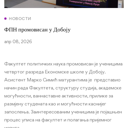
НОВОСТИ
ФПН промовисан у Добоју
апр 08, 2026
Факултет политичких наука промовисан је ученицима
четвртог разреда Економске школе у Добоју.
Асистент Марко Симић матурантима је представио
начин рада Факултета, структуру студија, академске
могућности, ваннаставне активности, прилике за
размјену студената као и могућности каснијег
запослења. Заинтересованим ученицима је појашњен
процес уписа на факултет и полагања пријемног
испита.