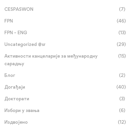
CESPASWON
(7)
FPN
(46)
FPN – ENG
(13)
Uncategorized @sr
(29)
Активности канцеларије за међународну
(15)
сарадњу
Блог
(2)
Догађаји
(40)
Докторати
(3)
Избори у звања
(6)
Издвојено
(12)