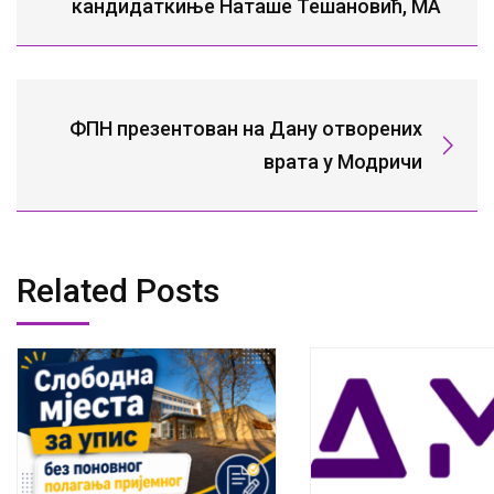
кандидаткиње Наташе Тешановић, МА
ФПН презентован на Дану отворених
врата у Модричи
Related Posts