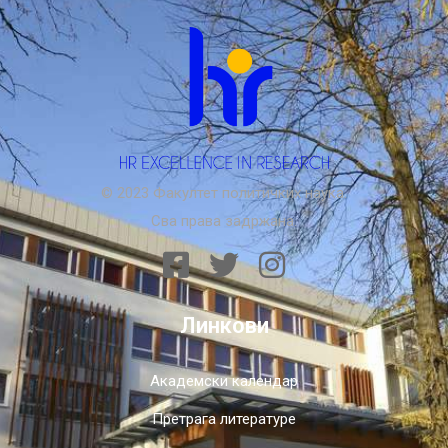
© 2023 Факултет политичких наука.
Сва права задржана.
Линкови
Академски календар
Претрага литературе