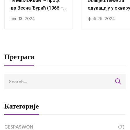
IN MEMORIAM – проф.
Обавјештење за
др Весна Ђурић (1966 –
едукацију у оквир
2024)
ЕРАСМУС+ Пројек
сеп 13, 2024
феб 26, 2024
„Предузетничке
вјештине у област
друштвених наука
Претрага
Категорије
CESPASWON
(7)