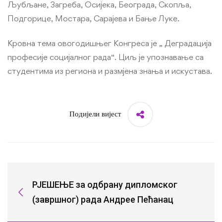
Љубљане, Загреба, Осијека, Београда, Скопља,
Подгорице, Мостара, Сарајева и Бање Луке.
Kровна тема овогодишњег Kонгреса је „ Деградација
професије социјалног рада“. Циљ је упознавање са
студентима из региона и размјена знања и искустава.
Подијели вијест
РЈЕШЕЊЕ за одбрану дипломског
(завршног) рада Андрее Пећанац