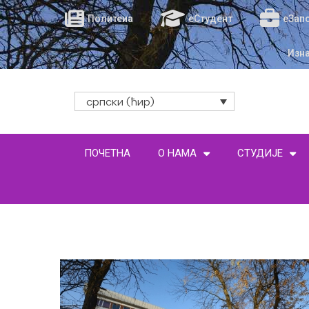
Политеиа
еСтудент
еЗап
Изн
српски (ћир)
ПОЧЕТНА
О НАМА
СТУДИЈЕ