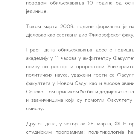
поводом обиљежавања 10 година од осни
јединице.
Током марта 2009. године формално је нас
дјеловао као саставни дио Филозофског факу
Првог дана обиљежавања десете годишњиц
академију у 11 часова у амфитеатру Факултет
присутни ректор и проректори Универзит
политичких наука, уважени гости са Факул
факултета у Новом Саду, као и високе зван
Српске. Том приликом ће бити додијељене пл
и званичницима који су помогли Факултету 
смислу.
Другог дана, у четвртак 28. марта, ФПН ор
студијским програмима: политикологија ћ