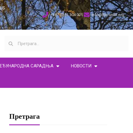
US
+387 (0)51 304 001
info@fpn.unibl.org
ЕЂУНАРОДНА САРАДЊА
НОВОСТИ
Претрага