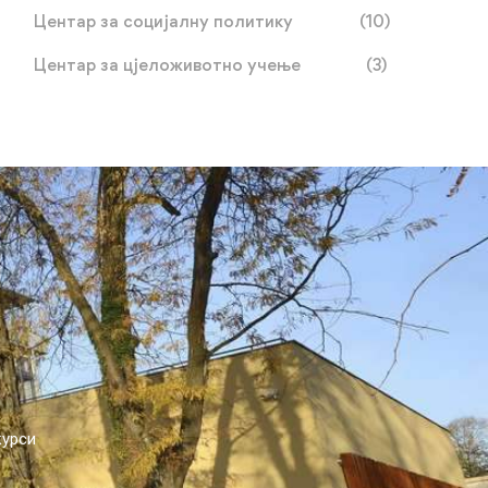
информационе
Центар за социјалну политику
(10)
писмености
Центар за цјеложивотно учење
(3)
курси