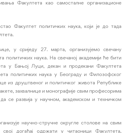
вања Факултета као самосталне организационе
тао Факултет политичких наука, који је до тада
лтета.
е, у сриједу 27. марта, организујемо свечану
а политичких наука. На свечаној академији ће бити
ета у Бањој Луци, декан и продекани Факултета
тета политичких наука у Београду и Филозофског
ице из друштвеног и политичког живота Републике
акете, захвалнице и монографије свим професорима
да се развија у научном, академском и техничком
ганизује научно-стручне округле столове на свим
е свој догађај одржати у читаоници Факултета,