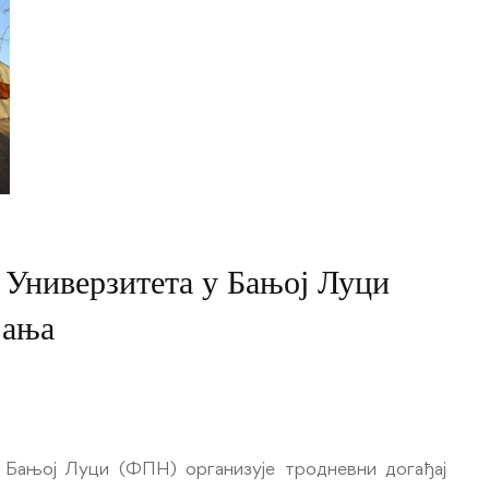
 Универзитета у Бањој Луци
јања
 Бањој Луци (ФПН) организује тродневни догађај