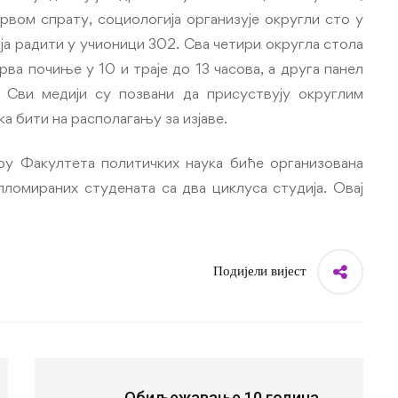
првом спрату, социологија организује округли сто у
ја радити у учионици 302. Сва четири округла стола
рва почиње у 10 и траје до 13 часова, а друга панел
. Сви медији су позвани да присуствују округлим
а бити на располагању за изјаве.
тру Факултета политичких наука биће организована
ломираних студената са два циклуса студија. Овај
Подијели вијест
Обиљежавање 10 година