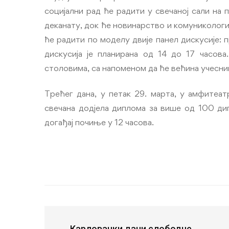
социјални рад ће радити у свечаној сали на 
деканату, док ће новинарство и комуникологи
ће радити по моделу двије панел дискусије: п
дискусија је планирана од 14 до 17 часова
столовима, са напоменом да ће већина учесник
Трећег дана, у петак 29. марта, у амфитеа
свечана додјела диплома за више од 100 дип
догађај почиње у 12 часова.
Карловачки дани слободне