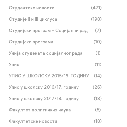
Студентске новости
(471)
Студије II и III циклуса
(198)
Студијски програм – Социјални рад
(7)
Студијски програми
(10)
Унија студената социјалног рада
(1)
Упис
(11)
УПИС У ШКОЛСКУ 2015/16. ГОДИНУ
(14)
Упис у школску 2016/17. годину
(26)
Упис у школску 2017/18. годину
(18)
Професорица Трнинић у
Студијска посјета
Факултет политичких наука
(5)
подкасту поводом
представника Факулт
Недјеље медијске и
политичких наука Беч
Факултетске новости
(18)
нов 03, 2025
окт 30, 2025