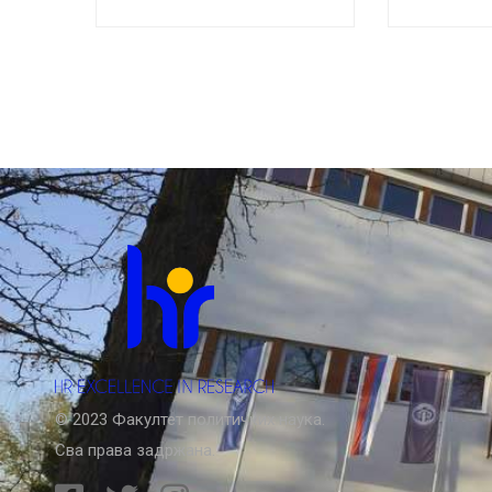
успомена“ и разговор са
студенти
ауторком
социолог
обиљежа
Међунаро
© 2023 Факултет политичких наука.
Сва права задржана.