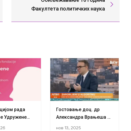
Факултета политичких наука
цијом рада
Гостовање доц. др
е Удружене
Александра Врањеша на
а Лука,
Блиц ТВ
026
нов 13, 2025