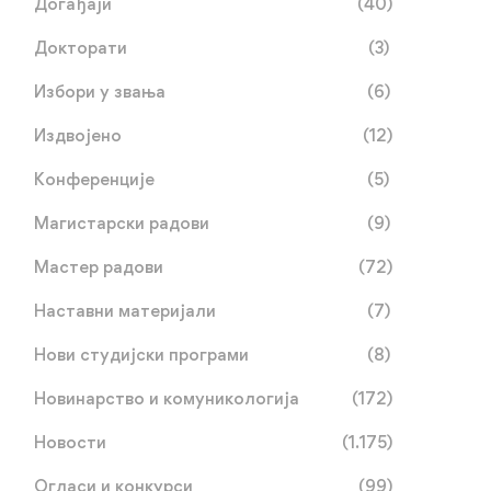
Догађаји
(40)
Докторати
(3)
Избори у звања
(6)
Издвојено
(12)
Конференције
(5)
Магистарски радови
(9)
Мастер радови
(72)
Наставни материјали
(7)
Нови студијски програми
(8)
Новинарство и комуникологија
(172)
Новости
(1.175)
Огласи и конкурси
(99)