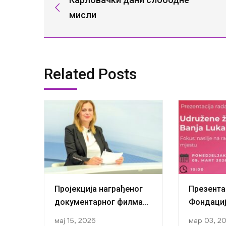
мисли
Related Posts
Пројекција награђеног
Презента
документарног филма
Фондациј
„Немир снова и
жене Бањ
мај 15, 2026
мар 03, 2