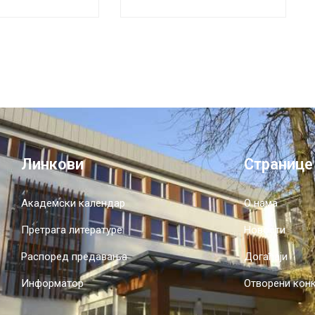
 Примијењене
ије
вају
дни дан жена
Линкови
Странице
Академски календар
О нама
Претрага литературе
Новости
Распоред предавања
Догађаји
Информатор
Отворени кон