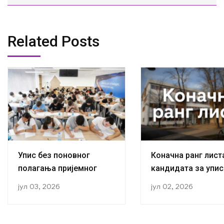
Related Posts
Упис без поновног
Коначна ранг лист
полагања пријемног
кандидата за упис
прву годину студиј
јул 03, 2026
јул 02, 2026
академској 2026/2
години