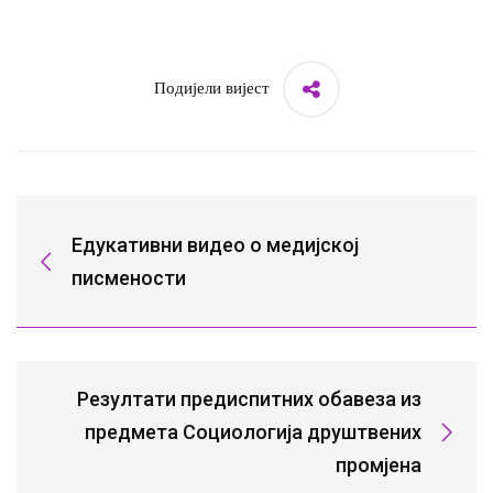
Подијели вијест
Едукативни видео о медијској
писмености
Резултати предиспитних обавеза из
предмета Социологија друштвених
промјена