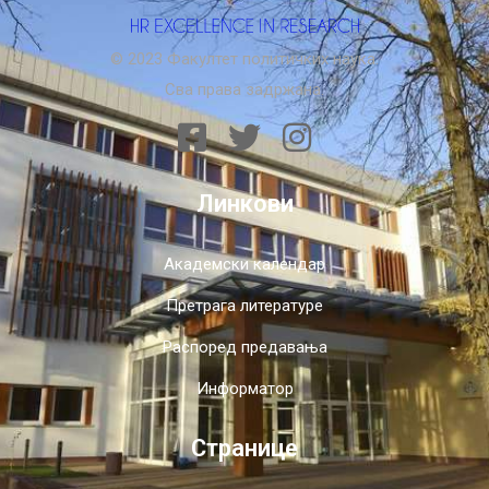
© 2023 Факултет политичких наука.
Сва права задржана.
Линкови
Академски календар
Претрага литературе
Распоред предавања
Информатор
Странице