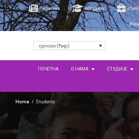
Политеиа
еСтудент
еЗап
Изн
српски (ћир)
ПОЧЕТНА
О НАМА
СТУДИЈЕ
Home
Students