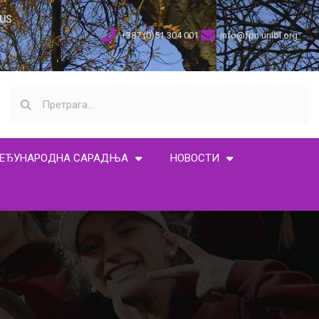
US
+387 (0)51 304 001
info@fpn.unibl.org
ЕЂУНАРОДНА САРАДЊА
НОВОСТИ