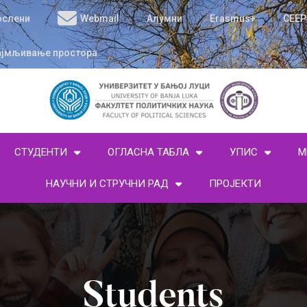
ослени
Webmail
Алумни
Erasmus+
CEEP
ајмљивање простора
СТУДЕНТИ
ОГЛАСНА ТАБЛА
УПИС
М
НАУЧНИ И СТРУЧНИ РАД
ПРОЈЕКТИ
Students