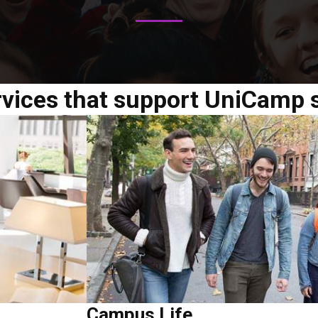
rvices that support UniCamp 
Campus Life