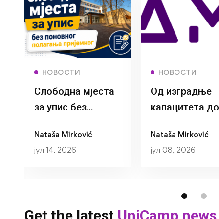
Read more
Read more
НОВОСТИ
НОВОСТИ
Слободна мјеста
Од изградње
за упис без
капацитета до
поновног
нових
Nataša Mirković
Nataša Mirković
полагања
публикација:
јул 14, 2026
јул 08, 2026
пријемног
Истраживачи 
26
Катедре за
социологију
успјешно
Get the latest
UniCamp news
завршили тре