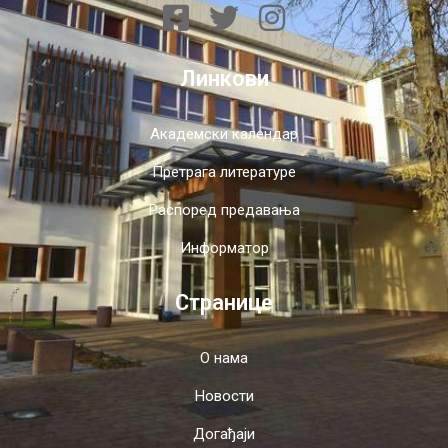
Линкови
Академски календар
Претрага литературе
Распоред предавања
Информатор
Странице
О нама
Новости
Догађаји